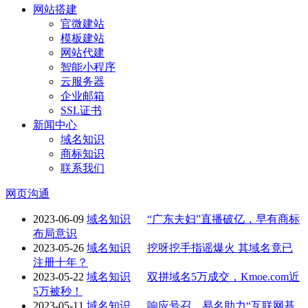
网站搭建
官微建站
模板建站
网站代建
智能小程序
云服务器
企业邮箱
SSL证书
新闻中心
域名知识
商标知识
联系我们
网页沟通
2023-06-09
域名知识
“广东夫妇”直播破亿，早有商标
布局意识
2023-05-26
域名知识
挖呀挖手指谣爆火 其域名竟已
注册十年？
2023-05-22
域名知识
双拼域名5万成交，Kmoe.com近
5万被秒！
2023-05-11
域名知识
响应号召，易名助力“互联网基